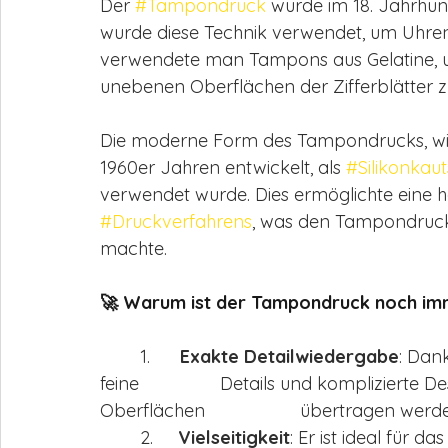
Der 
#Tampondruck
 wurde im 18. Jahrhun
wurde diese Technik verwendet, um Uhren
verwendete man Tampons aus Gelatine, um
unebenen Oberflächen der Zifferblätter z
Die moderne Form des Tampondrucks, wie 
1960er Jahren entwickelt, als 
#Silikonkau
verwendet wurde. Dies ermöglichte eine hö
#Druckverfahrens
, was den Tampondruck 
machte.
🚀 Warum ist der Tampondruck noch im
	1.      
Exakte Detailwiedergabe
: Dan
feine 		Details und komplizierte Designs präzise auf unterschiedlichste 
Oberflächen 			übertragen wer
	2.     
Vielseitigkeit
: Er ist ideal für