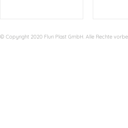
© Copyright 2020 Fluri Plast GmbH. Alle Rechte vorbe
Warum beschäftigen wir uns
Kunststoffsp
mit biobasierten
Medizintech
Kunststoffen? 🌱
Zuverlässigk
Partnerscha