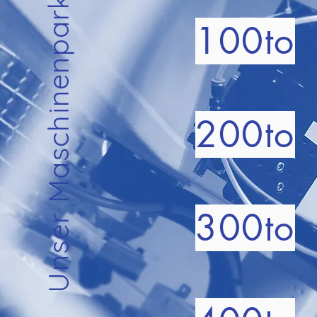
Unser Maschinenpark
100to
200to
300to